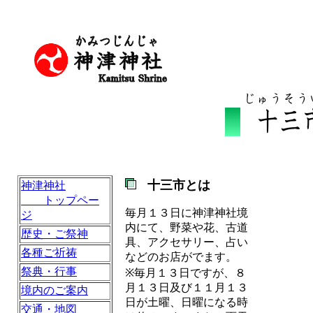
十三市とは
神津神社
トップペー
毎月１３日に神津神社境
ジ
内にて、野菜や花、古道
歴史・ご祭神
具、アクセサリー、占い
各種ご祈祷
などのお店がでます。
祭典・行事
※毎月１３日ですが、８
月１３日及び１１月１３
境内のご案内
日が土曜、日曜になる時
交通・地図