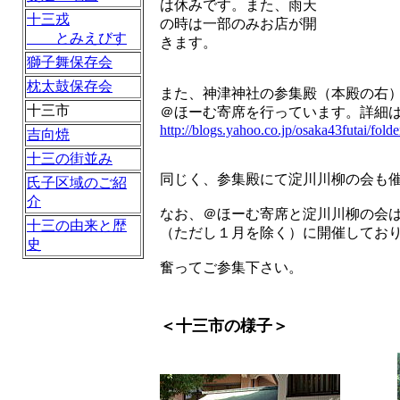
は休みです。また、雨天
十三戎
の時は一部のみお店が開
とみえびす
きます。
獅子舞保存会
枕太鼓保存会
また、神津神社の参集殿（本殿の右
十三市
＠ほーむ寄席を行っています。詳細
http://blogs.yahoo.co.jp/osaka43futai/fold
吉向焼
十三の街並み
同じく、参集殿にて淀川川柳の会も
氏子区域のご紹
介
なお、＠ほーむ寄席と淀川川柳の会
十三の由来と歴
（ただし１月を除く）に開催してお
史
奮ってご参集下さい。
＜十三市の様子＞